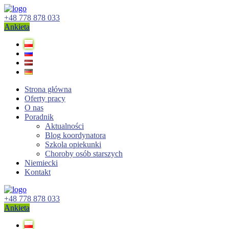
+48 778 878 033
Ankieta
Strona główna
Оferty pracy
O nas
Poradnik
Aktualności
Blog koordynatora
Szkola opiekunki
Choroby osób starszych
Niemiecki
Kontakt
+48 778 878 033
Ankieta