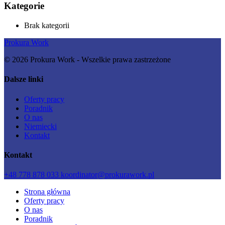
Kategorie
Brak kategorii
Prokura Work
© 2026 Prokura Work - Wszelkie prawa zastrzeżone
Dalsze linki
Оferty pracy
Poradnik
O nas
Niemiecki
Kontakt
Kontakt
+48 778 878 033
koordinator@prokurawork.pl
Strona główna
Оferty pracy
O nas
Poradnik