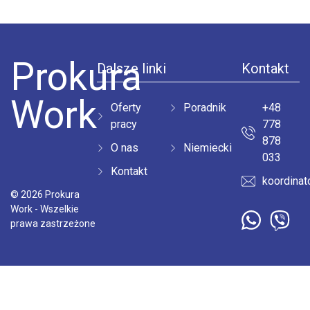
Prokura
Dalsze linki
Kontakt
Work
Оferty
Poradnik
+48
pracy
778
878
O nas
Niemiecki
033
Kontakt
koordinat
© 2026 Prokura
Work - Wszelkie
prawa zastrzeżone