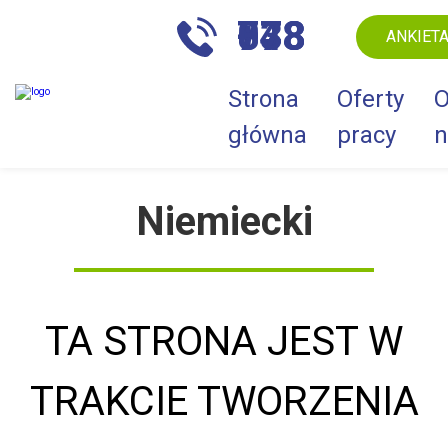
+48 778 878 033
ANKIET
Strona
Оferty
główna
pracy
n
Niemiecki
TA STRONA JEST W
TRAKCIE TWORZENIA